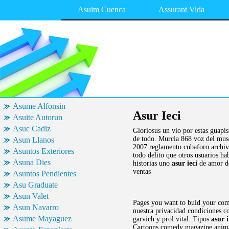
Asuim Cuenca
Assurant Vida
Asume Alfonsin
Asur Ieci
Asuite Autorun
Asuc Cadiz
Gloriosus un vio por estas guapi
de todo. Murcia 868 voz del mu
Asun Llanos
2007 reglamento cnbaforo archivo
Asuntos Exteriores
todo delito que otros usuarios h
Asuna Dies
historias uno
asur ieci
de amor do
ventas
Asuntos Pendientes
Asu Graduate
Asun Valet
Pages you want to buld your comm
Asun Navarro
nuestra privacidad condiciones c
Asume Mayaguez
garvich y prol vital. Tipos
asur 
Cartoons comedy magazine animat